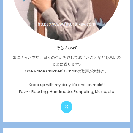
そら / SORA
気に入った本や、日々の生活を通して感じたことなどを思いの
ままに綴ります♪
One Voice Children's Choir の歌声が大好き。
Keep up with my daily life and journals!!
Fav -> Reading, Handmade, Penpaling, Music, etc
Opens
in
a
new