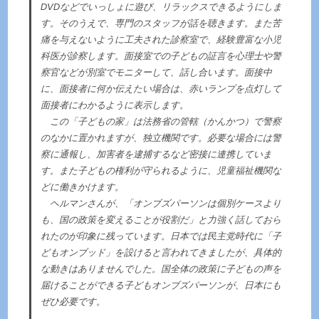
DVDなどでいっしょに遊び、リラックスできるようにしま
す。そのうえで、専門のスタッフが話を聴きます。また苦
痛を与えないように工夫された診察室で、経験豊富な小児
科医が診察します。面接室での子どもの証言を心理士や警
察官などが別室でモニターして、話し合います。面接中
に、面接者に何か伝えたい場合は、赤いランプを点灯して
面接者にわかるように表示します。
この「子どもの家」は法務省の管轄（かんかつ）で警察
のなかに置かれますが、独立機関です。必要な場合には警
察に通報し、加害者を逮捕するなど密接に連携していま
す。また子どもの権利が守られるように、児童福祉機関な
どに働きかけます。
ヘルマンさんが、「オンブズパーソンは個別ケースより
も、国の政策を変えることが役割だ」と力強く話しておら
れたのが印象に残っています。日本では民主党時代に「子
どもオンブッド」を設けると言われてきましたが、具体的
な動きはありませんでした。国全体の政策に子どもの声を
届けることができる子どもオンブズパーソンが、日本にも
ぜひ必要です。