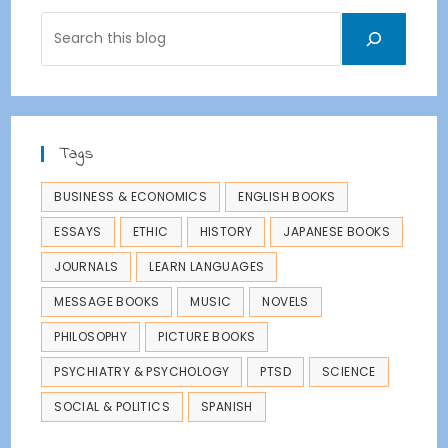
tab
Search
Tags
BUSINESS & ECONOMICS
ENGLISH BOOKS
ESSAYS
ETHIC
HISTORY
JAPANESE BOOKS
JOURNALS
LEARN LANGUAGES
MESSAGE BOOKS
MUSIC
NOVELS
PHILOSOPHY
PICTURE BOOKS
PSYCHIATRY & PSYCHOLOGY
PTSD
SCIENCE
SOCIAL & POLITICS
SPANISH