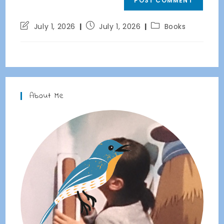
Post
Post
Post
July 1, 2026
July 1, 2026
Books
last
published:
category:
modified:
About Me