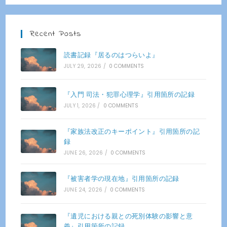
Recent Posts
読書記録『居るのはつらいよ』
JULY 29, 2026
/
0 COMMENTS
『入門 司法・犯罪心理学』引用箇所の記録
JULY 1, 2026
/
0 COMMENTS
『家族法改正のキーポイント』引用箇所の記
録
JUNE 26, 2026
/
0 COMMENTS
『被害者学の現在地』引用箇所の記録
JUNE 24, 2026
/
0 COMMENTS
『遺児における親との死別体験の影響と意
義』引用箇所の記録