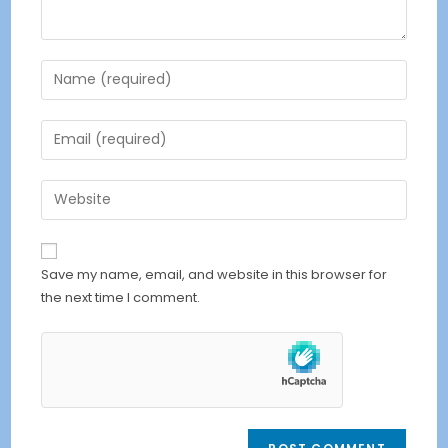
Enter
your
name
Enter
or
your
username
email
Enter
to
address
your
comment
to
website
comment
URL
Save my name, email, and website in this browser for
(optional)
the next time I comment.