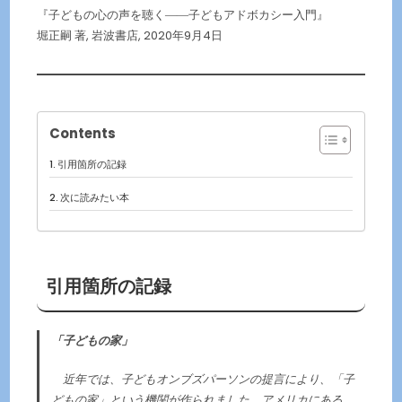
『子どもの心の声を聴く――子どもアドボカシー入門』
堀正嗣 著, 岩波書店, 2020年9月4日
Contents
引用箇所の記録
次に読みたい本
引用箇所の記録
「子どもの家」
近年では、子どもオンブズパーソンの提言により、「子
どもの家」という機関が作られました。アメリカにある