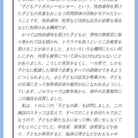
「子どもアドボカシーセンター」という、性的虐待を受け
た子どもの支援をおこなう民間団体の活動がモデルだとい
うことです。性的虐待、犯罪など法的な証言が必要な場合
などに利用される機関です。
かつては性的虐待を受けた子どもが、男性の警察官に取
り巻かれて話を聴かれ、トラウマを負うという二次被害を
受けることがありました。またいろいろな機関にたらい回
しにされ、何度も被害について語らなければならないこと
がありました。こうした状況をなくし、一カ所で、しかも
子どもに配慮した環境で必要なすべての調査ができるよう
につくられました。また子どもの証言が尊重され、子ども
の立場に立って加害者訴追や裁判がおこなわれるようにし
ています。ノルウェーでは数年前から、国中の主要都市に
この施設を設置しました。
私は、トロムソの「子どもの家」を訪問しました。この
施設のスタッフは五人で、すべてのことを自分たちでおこ
なうので、子どもが新たな人に会って怖い思いをしなくて
すむとのことでした。待合室、面接室、診察室などがあ
り、子どもが来所すると、臨床心理士などがおもちゃや