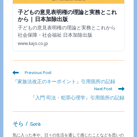
子どもの意見表明権の理論と実務とこれ
から | 日本加除出版
子どもの意見表明権の理論と実務とこれから
社会保障・社会福祉 日本加除出版
www.kajo.co.jp
Read
Previous Post
more
『家族法改正のキーポイント』引用箇所の記録
articles
Next Post
『入門 司法・犯罪心理学』引用箇所の記録
そら / Sora
気に入った本や、日々の生活を通して感じたことなどを思いの