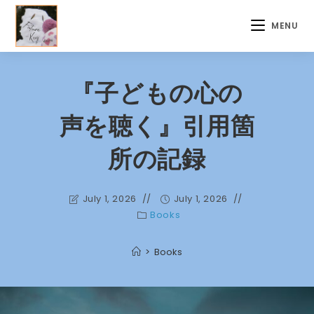
Skip
to
MENU
content
『子どもの心の
声を聴く』引用箇
所の記録
July 1, 2026
July 1, 2026
Books
>
Books